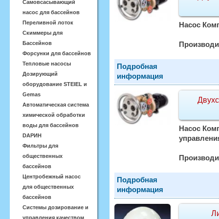
Самовсасывающий
насос для бассейнов
Переливной лоток
Насос Комп
Скиммеры для
Бассейнов
Производи
Форсунки для бассейнов
Тепловые насосы
Подробная
Дозирующий
информация
оборудование STEIEL и
Gemas
Двухс
Автоматическая система
химической обработки
воды для бассейнов
Насос Комп
DАРИН
управлени
Фильтры для
общественных
Производи
бассейнов
Центробежный насос
Подробная
для общественных
информация
бассейнов
Системы дозирование и
Л
управления качеством