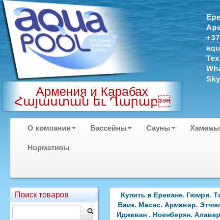
Ер
Арш
+37
aqu
Тех
Wha
Sky
Армения и Карабах
Հայաստան եւ Ղարաբ
О компании
Бассейны
Сауны
Хамамы
Нормативы
Поиск товаров
Купить в Ереване. Гюмри. Т
Ваик. Масис. Армавир. Этчми
Иджеван . Ноенберян. Алавер