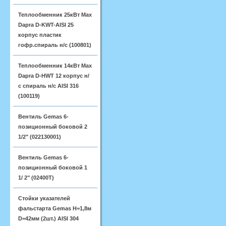
Теплообменник 25кВт Max
Dapra D-KWT-AISI 25
корпус пластик
гофр.спираль н/с (100801)
Теплообменник 14кВт Max
Dapra D-HWT 12 корпус н/
с спираль н/с AISI 316
(100119)
Вентиль Gemas 6-
позиционный боковой 2
1/2" (022130001)
Вентиль Gemas 6-
позиционный боковой 1
1/ 2" (02400T)
Стойки указателей
фальстарта Gemas H=1,8м
D=42мм (2шт.) AISI 304