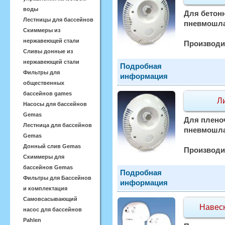
воды
Для бетонн
Лестницы для бассейнов
пневмошла
Скиммеры из
нержавеющей стали
Производи
Сливы донные из
нержавеющей стали
Подробная
Фильтры для
информация
общественных
бассейнов games
Л
Насосы для бассейнов
Gemas
Для пленоч
Лестница для бассейнов
пневмошлан
Gemas
Донный слив Gemas
Производи
Скиммеры для
бассейнов Gemas
Подробная
Фильтры для Бассейнов
информация
и комплектация
Самовсасывающий
Навесн
насос для бассейнов
Pahlen