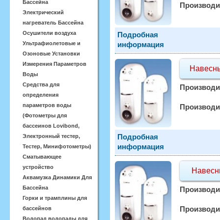
Бассейна
Производи
Электрический
нагреватель Бассейна
Осушители воздуха
Подробная
Ультрафиолетовые и
информация
Озоновые Установки
Измерения Параметров
Навесны
Воды
Средства для
Производи­
определения
параметров воды
Производи
(Фотометры для
бассеинов Lovibond,
Подробная
Электронный тестер,
информация
Тестер, Минифотометры)
Сматывающее
устройство
Навесны
Аквамузка Динамики Для
Бассейна
Производи­
Горки и трамплины для
Производи
бассейнов
Водопад водопады для