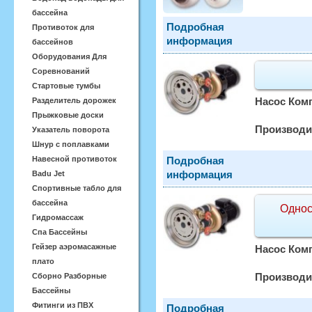
бассейна
Подробная
Противоток для
информация
бассейнов
Оборудования Для
Соревнований
Стартовые тумбы
Насос Комп
Разделитель дорожек
Прыжковые доски
Производи
Указатель поворота
Шнур с поплавками
Навесной противоток
Подробная
информация
Badu Jet
Спортивные табло для
бассейна
Однос
Гидромассаж
Спа Бассейны
Гейзер аэромасажные
Насос Комп
плато
Производи
Сборно Разборные
Бассейны
Фитинги из ПВХ
Подробная