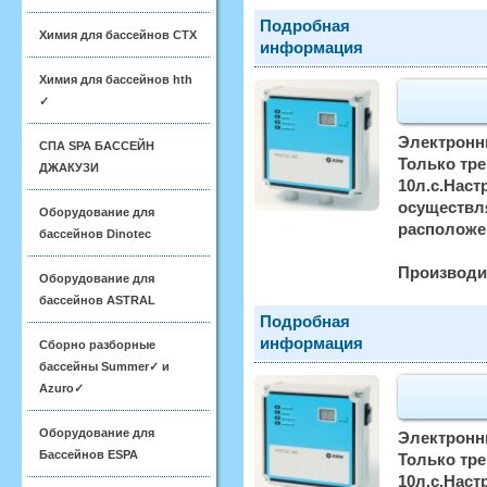
Подробная
Химия для бассейнов CTX
информация
Химия для бассейнов hth
✓
Электронн
СПА SPA БАССЕЙН
Только тре
ДЖАКУЗИ
10л.с.Наст
осуществл
Оборудование для
расположен
бассейнов Dinotec
Производи
Оборудование для
бассейнов ASTRAL
Подробная
информация
Сборно разборные
бассейны Summer✓ и
Azuro✓
Оборудование для
Электронн
Бассейнов ESPA
Только тре
10л.с.Наст