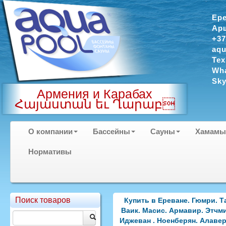
Ер
Арш
+37
aqu
Тех
Wha
Sky
Армения и Карабах
Հայաստան եւ Ղարաբ
О компании
Бассейны
Сауны
Хамамы
Нормативы
Поиск товаров
Купить в Ереване. Гюмри. Т
Ваик. Масис. Армавир. Этчми
Иджеван . Ноенберян. Алавер