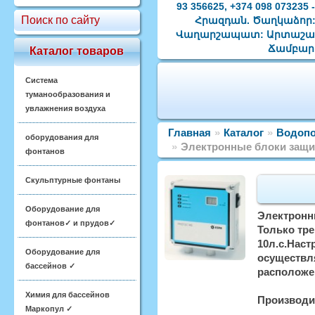
93 356625, +374 098 0732
Поиск по сайту
Հրազդան. Ծաղկաձոր: 
Վաղարշապատ: Արտաշատ:
Ճամբարա
Каталог товаров
Система
туманообразования и
увлажнения воздуха
Главная
»
Каталог
»
Водопо
оборудования для
»
Электронные блоки защ
фонтанов
Скульптурные фонтаны
Оборудование для
Электронн
фонтанов✓ и прудов✓
Только тре
10л.с.Наст
Оборудование для
осуществл
бассейнов ✓
расположен
Химия для бассейнов
Производи
Маркопул ✓