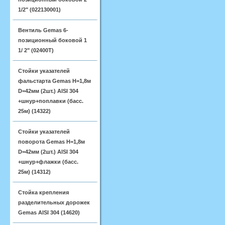
1/2" (022130001)
Вентиль Gemas 6-
позиционный боковой 1
1/ 2" (02400T)
Стойки указателей
фальстарта Gemas H=1,8м
D=42мм (2шт.) AISI 304
+шнур+поплавки (басс.
25м) (14322)
Стойки указателей
поворота Gemas H=1,8м
D=42мм (2шт.) AISI 304
+шнур+флажки (басс.
25м) (14312)
Стойка крепления
разделительных дорожек
Gemas AISI 304 (14620)