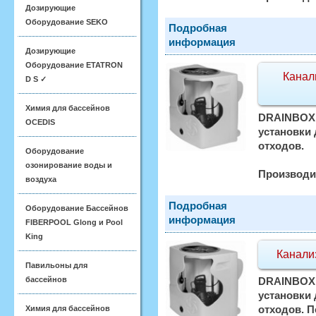
Дозирующие
Оборудование SEKO
Подробная
информация
Дозирующие
Оборудование ETATRON
Канал
D S ✓
Химия для бассейнов
DRAINBOX 
OCEDIS
установки
отходов.
Оборудование
озонирование воды и
Производи
воздуха
Подробная
Оборудование Бассейнов
информация
FIBERPOOL Glong и Pool
King
Канали
Павильоны для
бассейнов
DRAINBOX 
установки
отходов. П
Химия для бассейнов