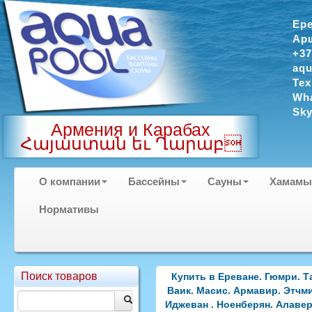
Ер
Арш
+37
aqu
Тех
Wha
Sky
Армения и Карабах
Հայաստան եւ Ղարաբ
О компании
Бассейны
Сауны
Хамамы
Нормативы
Поиск товаров
Купить в Ереване. Гюмри. Т
Ваик. Масис. Армавир. Этчми
Иджеван . Ноенберян. Алавер