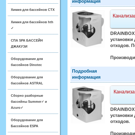
информация
Химия для бассейнов CTX
Канализа
Химия для бассейнов hth
✓
DRAINBOX 
установки
СПА SPA БАССЕЙН
отходов. П
ДЖАКУЗИ
Производи
Оборудование для
бассейнов Dinotec
Подробная
информация
Оборудование для
бассейнов ASTRAL
Канализа
Сборно разборные
бассейны Summer✓ и
Azuro✓
DRAINBOX 
установки
Оборудование для
отходов.
Бассейнов ESPA
Производи