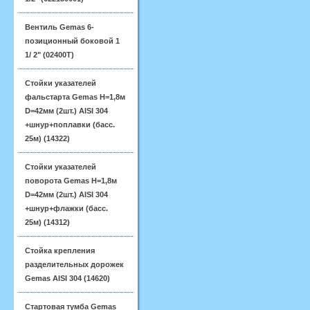
Вентиль Gemas 6-
позиционный боковой 1
1/ 2" (02400T)
Стойки указателей
фальстарта Gemas H=1,8м
D=42мм (2шт.) AISI 304
+шнур+поплавки (басс.
25м) (14322)
Стойки указателей
поворота Gemas H=1,8м
D=42мм (2шт.) AISI 304
+шнур+флажки (басс.
25м) (14312)
Стойка крепления
разделительных дорожек
Gemas AISI 304 (14620)
Стартовая тумба Gemas