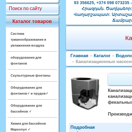
93 356625, +374 098 0732
Поиск по сайту
Հրազդան. Ծաղկաձոր: 
Վաղարշապատ: Արտաշատ:
Ճամբարա
Каталог товаров
Система
Ка
туманообразования и
увлажнения воздуха
Главная
»
Каталог
»
Водопо
оборудования для
»
Канализационные насосн
фонтанов
Скульптурные фонтаны
Оборудование для
Канализац
фонтанов✓ и прудов✓
канализац
фекальных
Оборудование для
бассейнов ✓
Производи
Химия для бассейнов
Подробная
Маркопул ✓